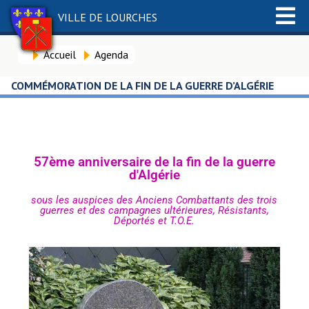
VILLE DE LOURCHES
Accueil
Agenda
COMMÉMORATION DE LA FIN DE LA GUERRE D’ALGÉRIE
57ème anniversaire de la fin de la guerre
d'Algérie
sous les auspices des Anciens Combattants des trois
guerres et des campagnes ultérieures, Résistants,
Déportés et T.O.E.