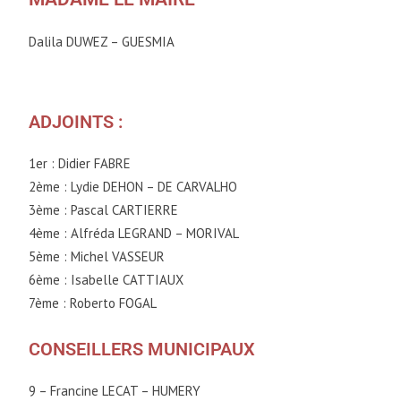
Dalila DUWEZ – GUESMIA
ADJOINTS :
1
er
: Didier FABRE
2
ème
: Lydie DEHON – DE CARVALHO
3
ème
: Pascal CARTIERRE
4
ème
: Alfréda LEGRAND – MORIVAL
5
ème
: Michel VASSEUR
6
ème
: Isabelle CATTIAUX
7
ème
: Roberto FOGAL
CONSEILLERS MUNICIPAUX
9 – Francine LECAT – HUMERY