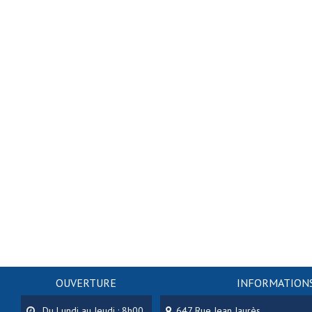
OUVERTURE
INFORMATIONS
Du Lundi au Jeudi : 8h00
647 Rue Jean Jaurès