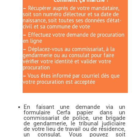
–
Récupérer auprès de votre mandataire,
soit son numéro d’électeur et sa date de
naissance, soit toutes ses données d’état-
civil et sa commune de vote
–
Effectuez votre demande de procuration
en ligne
–
Déplacez-vous au commissariat, à la
gendarmerie ou au consulat pour faire
vérifier votre identité et valider votre
procuration
–
Vous êtes informé par courriel dès que
votre procuration est acceptée
En faisant une demande via un
formulaire Cerfa papier dans un
commissariat de police, une brigade
de gendarmerie, le tribunal judiciaire
de votre lieu de travail ou de résidence,
un consulat. Vous pouvez soit