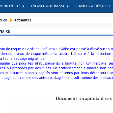
MUNICIPALITÉ
ENFANCE & JEUNESSE
SERVICES & DÉMARCHE
cueil
Actualités
VIAIRE
eau de risque vis à vis de l’influenza aviaire est passé à élevé sur tou
vation du niveau de risque influenza aviaire fait suite à la détect
a faune sauvage migratrice.
signifie que pour les établissements à finalité non commerciale, le
trés ou protégés par des filets. Un établissement à finalité non c
lles ou d’autres oiseaux captifs sont détenus par leurs détenteurs s
e usage, soit comme des animaux d’agrément, soit comme des animau
Document récapitulant ces 