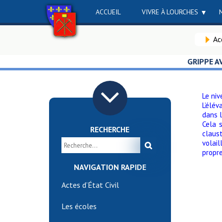
ACCUEIL
VIVRE À LOURCHES
Ac
GRIPPE A
Le niv
L’élé
dans l
Cela 
RECHERCHE
claus
volai
propr
NAVIGATION RAPIDE
Actes d’État Civil
Les écoles