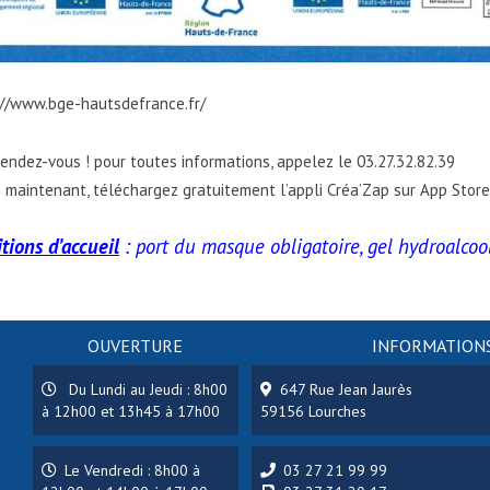
://www.bge-hautsdefrance.fr/
endez-vous ! pour toutes informations, appelez le 03.27.32.82.39
 maintenant, téléchargez gratuitement l’appli Créa’Zap sur App Stor
tions d’accueil
: port du masque obligatoire, gel hydroalcool
OUVERTURE
INFORMATIONS
Du Lundi au Jeudi : 8h00
647 Rue Jean Jaurès
à 12h00 et 13h45 à 17h00
59156 Lourches
Le Vendredi : 8h00 à
03 27 21 99 99