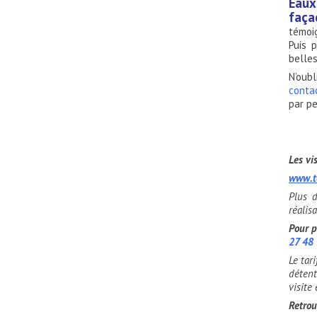
Eaux
faça
témoig
Puis 
belle
N’oubl
conta
par pe
Les vi
www.t
Plus d
réalis
Pour p
27 48 
Le tar
détent
visite
Retrou