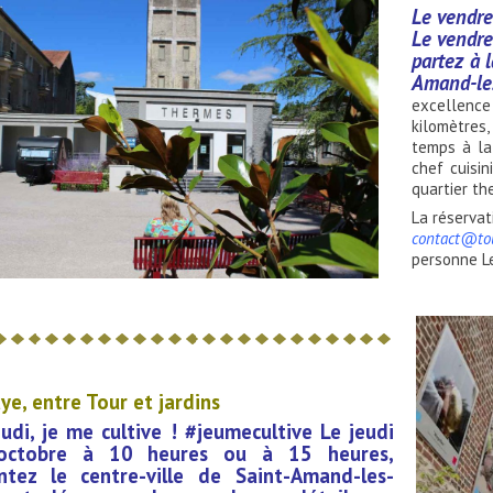
Le vendre
Le vendre
partez à 
Amand-le
excellence
kilomètres
temps à la
chef cuisin
quartier th
La réservat
contact@tou
personne Le
ye, entre Tour et jardins
eudi, je me cultive ! #jeumecultive Le jeudi
octobre à 10 heures ou à 15 heures,
ntez le centre-ville de Saint-Amand-les-