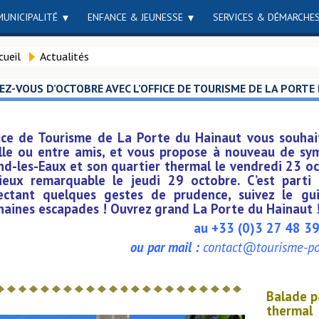
MUNICIPALITÉ
ENFANCE & JEUNESSE
SERVICES & DÉMARCHE
cueil
Actualités
EZ-VOUS D’OCTOBRE AVEC L’OFFICE DE TOURISME DE LA PORTE
fice de Tourisme de La Porte du Hainaut vous souhai
lle ou entre amis, et vous propose à nouveau de sym
d-les-Eaux et son quartier thermal le vendredi 23 oct
gieux remarquable le jeudi 29 octobre. C’est part
ectant quelques gestes de prudence, suivez le gu
haines escapades ! Ouvrez grand La Porte du Hainaut !
au +33 (0)3 27 48 3
ou par mail :
contact@tourisme-por
Balade p
thermal