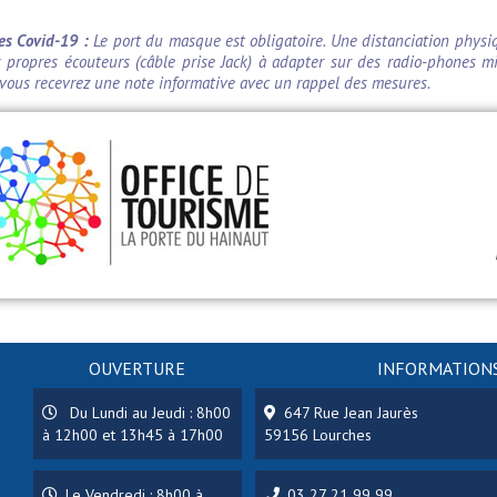
s Covid-19 :
Le port du masque est obligatoire. Une distanciation physi
 propres écouteurs (câble prise Jack) à adapter sur des radio-phones mis
, vous recevrez une note informative avec un rappel des mesures.
OUVERTURE
INFORMATIONS
Du Lundi au Jeudi : 8h00
647 Rue Jean Jaurès
à 12h00 et 13h45 à 17h00
59156 Lourches
Le Vendredi : 8h00 à
03 27 21 99 99