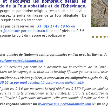
 et découvrez les nombreux détails en
de de la Tour abbatiale et de l’Echevinage,
nages du patrimoine religieux remarquable de la ville.
poussez la porte du musée de la Tour abbatiale ! De
s surprises vous y attendent…
iez pas de réserver au
+33 (0)3 27 48 39 65
ou
ct@tourisme-porteduhainaut.fr
. Le tarif plein est à 5 €
rsonne. Le port du masque est obligatoire.
sites guidées de l’automne sont programmées en lien avec les thèmes du
ourisme-porteduhainaut.com
e 60 activités par semaine à découvrir sur le territoire de La Port
ations ou témoignages en utilisant le hashtag #jeumorganise et celui ass
articiper aux visites guidées, la réservation est obligatoire
auprès de l’O
39 65 ou par mail :
contact@tourisme-porteduhainaut.fr
if plein est à 5 € par personne. Le tarif réduit est à 3,50 € pour les adol
eurs de la carte ambassadeur et les curistes. La gratuité est accordée a
 est limitée à 9 personnes maximum ; elle sera annulée si moins de 9 parti
vez l’agenda complet sur
www.tourisme-porteduhainaut.com
ou sur sa 