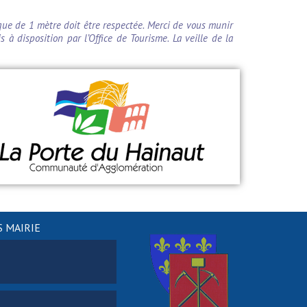
que de 1 mètre doit être respectée. Merci de vous munir
 à disposition par l’Office de Tourisme. La veille de la
 MAIRIE