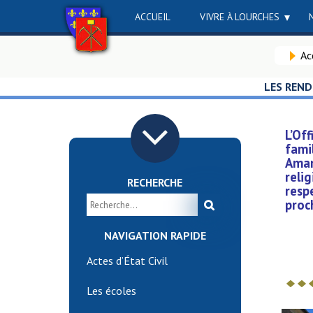
ACCUEIL
VIVRE À LOURCHES
Ac
LES REND
L’Of
fami
Aman
reli
RECHERCHE
resp
proc
NAVIGATION RAPIDE
Actes d’État Civil
Les écoles