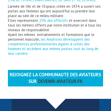
L’armée de l’Air et de l’Espace, créée en 1934, a ouvert ses
portes aux femmes qui ont aujourd’hui su prendre leur
place au sein de ce milieu militaire.
Elles représentent
23% des effectifs
et exercent dans
tous les métiers offerts par notre institution et à tous les
niveaux de responsabilité.
Ayant les mêmes entrainements et formations que le
personnel masculin,
les Aviatrices développent des
compétences professionnelles égales à celles des
hommes et accèdent aux mêmes postes tout au long de
leur carrière
.
REJOIGNEZ LA COMMUNAUTE DES AVIATEURS
SUR
DEVENIR-AVIATEUR.FR