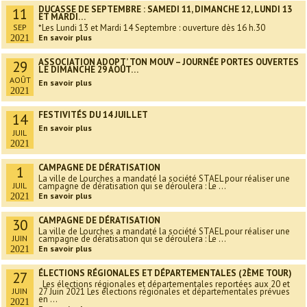
DUCASSE DE SEPTEMBRE : SAMEDI 11, DIMANCHE 12, LUNDI 13
11
ET MARDI…
SEP
*Les Lundi 13 et Mardi 14 Septembre : ouverture dès 16 h.30
En savoir plus
2021
ASSOCIATION ADOPT’ TON MOUV – JOURNÉE PORTES OUVERTES
29
LE DIMANCHE 29 AOÛT…
AOÛT
En savoir plus
2021
FESTIVITÉS DU 14 JUILLET
14
En savoir plus
JUIL
2021
CAMPAGNE DE DÉRATISATION
1
La ville de Lourches a mandaté la société STAEL pour réaliser une
JUIL
campagne de dératisation qui se déroulera : Le ...
En savoir plus
2021
CAMPAGNE DE DÉRATISATION
30
La ville de Lourches a mandaté la société STAEL pour réaliser une
JUIN
campagne de dératisation qui se déroulera : Le ...
En savoir plus
2021
ÉLECTIONS RÉGIONALES ET DÉPARTEMENTALES (2ÈME TOUR)
27
Les élections régionales et départementales reportées aux 20 et
JUIN
27 Juin 2021 Les élections régionales et départementales prévues
en ...
2021