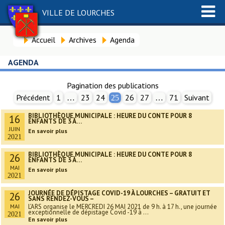
VILLE DE LOURCHES
Accueil
Archives
Agenda
AGENDA
Pagination des publications
Précédent
1
23
24
26
27
71
Suivant
…
25
…
BIBLIOTHÈQUE MUNICIPALE : HEURE DU CONTE POUR 8
16
ENFANTS DE 3 À…
JUIN
En savoir plus
2021
BIBLIOTHÈQUE MUNICIPALE : HEURE DU CONTE POUR 8
26
ENFANTS DE 3 À…
MAI
En savoir plus
2021
JOURNÉE DE DÉPISTAGE COVID-19 À LOURCHES – GRATUIT ET
26
SANS RENDEZ-VOUS –
MAI
L’ARS organise le MERCREDI 26 MAI 2021 de 9 h. à 17 h., une journée
exceptionnelle de dépistage Covid -19 à ...
2021
En savoir plus